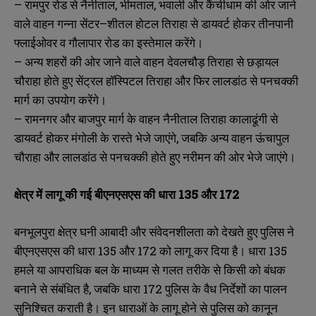
– रामपुर रोड से नैनीताल, भीमताल, भवाली और कैंचीधाम की ओर जाने
वाले वाहन गन्ना सेंटर–शीतल होटल तिराहा से डायवर्ट होकर तीनपानी
फ्लाईओवर व गौलापार रोड का इस्तेमाल करेंगे।
– अन्य शहरों की ओर जाने वाले वाहन देवलचौड़ तिराहा से छड़ायल
चौराहा होते हुए सेंट्रल हॉस्पिटल तिराहा और फिर लालडांठ से पनचक्की
मार्ग का उपयोग करेंगे।
– रामनगर और बाजपुर मार्ग के वाहन नैनीताल तिराहा कालाढूंगी से
डायवर्ट होकर मंगोली के रास्ते भेजे जाएंगे, जबकि अन्य वाहन ऊंचापुल
चौराहा और लालडांठ से पनचक्की होते हुए नरीमन की ओर भेजे जाएंगे।
क्षेत्र में लागू की गई बीएनएसएस की धारा 135 और 172
N
N
a
a
m
m
बनभूलपुरा क्षेत्र घनी आबादी और संवेदनशीलता को देखते हुए पुलिस ने
e
e
E
E
बीएनएसएस की धारा 135 और 172 को लागू कर दिया है। धारा 135
*
*
m
m
हमले या आपराधिक बल के माध्यम से गलत तरीके से किसी को बंधक
a
a
i
i
N
N
बनाने से संबंधित है, जबकि धारा 172 पुलिस के वैध निर्देशों का पालन
l
l
u
u
सुनिश्चित कराती है। इन धाराओं के लागू होने से पुलिस को कानून
*
*
m
m