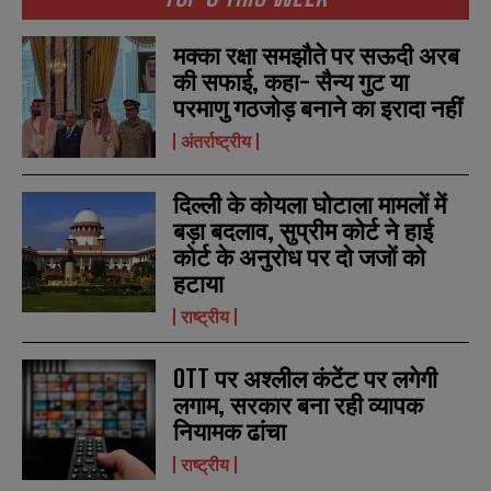
मक्का रक्षा समझौते पर सऊदी अरब
की सफाई, कहा- सैन्य गुट या
परमाणु गठजोड़ बनाने का इरादा नहीं
अंतर्राष्ट्रीय
दिल्ली के कोयला घोटाला मामलों में
बड़ा बदलाव, सुप्रीम कोर्ट ने हाई
कोर्ट के अनुरोध पर दो जजों को
N
N
हटाया
a
a
m
m
राष्ट्रीय
e
e
E
E
*
*
m
m
a
a
OTT पर अश्लील कंटेंट पर लगेगी
i
i
N
N
लगाम, सरकार बना रही व्यापक
l
l
u
u
नियामक ढांचा
*
*
m
m
b
b
राष्ट्रीय
SUBMIT
SUBMIT
e
e