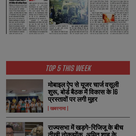
TOP 5 THIS WEEK
मोबाइल ऐप से यूजर चार्ज वसूली
शुरू, बोर्ड बैठक में विकास के 16
प्रस्तावों पर लगी मुहर
खबरनामा
राज्यसभा में खड़गे-रिजिजू के बीच
तीखी नोकझोंक, अमित शाह के