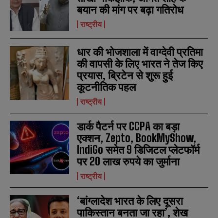
बयान की मांग पर बढ़ा गतिरोध
राष्ट्रीय
धार की भोजशाला में वाग्देवी प्रतिमा
की वापसी के लिए भारत ने तेज किए
प्रयास, ब्रिटेन से शुरू हुई
कूटनीतिक पहल
राष्ट्रीय
N
N
a
a
डार्क पैटर्न पर CCPA का बड़ा
m
m
एक्शन, Zepto, BookMyShow,
e
e
E
E
*
*
IndiGo समेत 9 डिजिटल प्लेटफॉर्म
m
m
a
a
पर 20 लाख रुपये का जुर्माना
i
i
N
N
राष्ट्रीय
l
l
u
u
*
*
m
m
b
b
‘बांग्लादेश भारत के लिए दूसरा
SUBMIT
SUBMIT
e
e
पाकिस्तान बनता जा रहा’, शेख
r
r