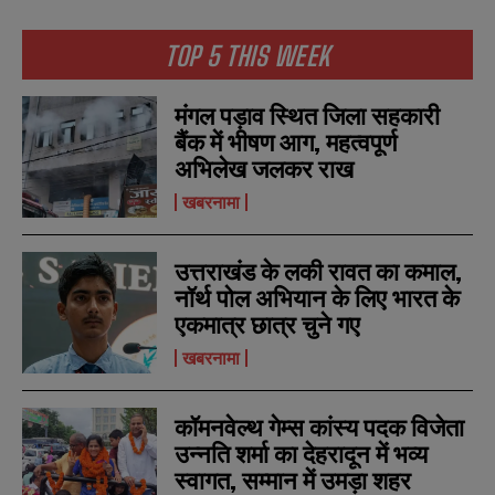
TOP 5 THIS WEEK
मंगल पड़ाव स्थित जिला सहकारी
बैंक में भीषण आग, महत्वपूर्ण
अभिलेख जलकर राख
खबरनामा
उत्तराखंड के लकी रावत का कमाल,
नॉर्थ पोल अभियान के लिए भारत के
N
N
एकमात्र छात्र चुने गए
a
a
खबरनामा
m
m
e
e
E
E
*
*
m
m
कॉमनवेल्थ गेम्स कांस्य पदक विजेता
a
a
i
i
उन्नति शर्मा का देहरादून में भव्य
N
N
l
l
u
u
स्वागत, सम्मान में उमड़ा शहर
*
*
m
m