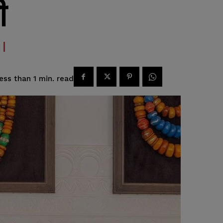
ी
read
ess than 1
min.