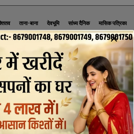
क्तितव
ताना-बाना
देवभूमि
सांध्य दैनिक
मासिक पत्रिका
ABOUT
CONTACT
PRIVACY POLICY
NEWSLETTER
CONTACT INFORMATION
uttaranchaldeep.news@gmail.com
SUBSCRIBE NOW