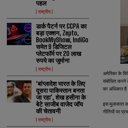
पहल
राष्ट्रीय
डार्क पैटर्न पर CCPA का
बड़ा एक्शन, Zepto,
BookMyShow, IndiGo
समेत 9 डिजिटल
प्लेटफॉर्म पर 20 लाख
रुपये का जुर्माना
राष्ट्रीय
अमेरिका के वि
संबोधित करने 
‘बांग्लादेश भारत के लिए
का अधिकार है
दूसरा पाकिस्तान बनता
जा रहा’, शेख हसीना के
बेटे साजीब वाजेद जॉय
इस मुलाकात का 
N
N
की चेतावनी
a
a
नीतियों पर प्
m
m
राष्ट्रीय
e
e
E
E
*
*
m
m