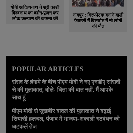
योगी आदित्यनाथ ने श्री काशी
विश्वनाथ का दर्शन-पूजन कर
नागपुर : विस्फोटक बनाने वाली
लोक कल्याण की कामना की
फैक्टरी में विस्फोट में नौ लोगों
की मौत
POPULAR ARTICLES
संसद के हंगामे के बीच पीएम मोदी ने नए एनडीए सांसदों
से की मुलाकात, बोले- चिंता की बात नहीं, मैं आपके
साथ हूं
पीएम मोदी से सुखबीर बादल की मुलाकात ने बढ़ाई
सियासी हलचल, पंजाब में भाजपा-अकाली गठबंधन की
अटकलें तेज