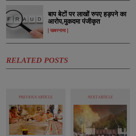
N
N
a
a
बाप बेटों पर लाखों रुपए हड़पने का
m
m
आरोप,मुकदमा पंजीकृत
e
e
E
E
*
*
m
m
खबरनामा
a
a
i
i
N
N
l
l
u
u
*
*
m
m
RELATED POSTS
b
b
e
e
SUBMIT
SUBMIT
r
r
s
s
PREVIOUS ARTICLE
NEXT ARTICLE