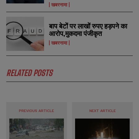
r
r
खबरनामा
s
s
बाप बेटों पर लाखों रुपए हड़पने का
आरोप,मुकदमा पंजीकृत
खबरनामा
RELATED POSTS
PREVIOUS ARTICLE
NEXT ARTICLE