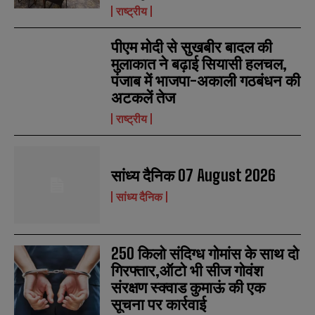
राष्ट्रीय
पीएम मोदी से सुखबीर बादल की
मुलाकात ने बढ़ाई सियासी हलचल,
पंजाब में भाजपा-अकाली गठबंधन की
अटकलें तेज
राष्ट्रीय
N
N
सांध्य दैनिक 07 August 2026
a
a
सांध्य दैनिक
m
m
e
e
E
E
*
*
m
m
a
a
250 किलो संदिग्ध गोमांस के साथ दो
i
i
N
N
l
l
गिरफ्तार,ऑटो भी सीज गोवंश
u
u
*
*
m
m
संरक्षण स्क्वाड कुमाऊं की एक
b
b
सूचना पर कार्रवाई
SUBMIT
SUBMIT
e
e