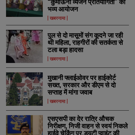
“कुमाऊँनी व्यंजन प्रतियोगिता” का
भव्य आयोजन
खबरनामा
N
N
a
a
पुल से दो मासूमों संग कूदने जा रही
m
m
e
e
थी महिला, राहगीरों की सतर्कता से
E
E
*
*
m
m
टला बड़ा हादसा
a
a
i
i
खबरनामा
N
N
l
l
u
u
*
*
m
m
b
b
मुखानी फ्लाईओवर पर हाईकोर्ट
SUBMIT
SUBMIT
e
e
सख्त, सरकार और डीएम से दो
r
r
सप्ताह में मांगा जवाब
s
s
खबरनामा
एसएसपी का देर रात्रि औचक
निरीक्षण, निजी वाहन से स्वयं निकले
हाईवे चेकिंग पर,ड्यूटी प्वाइंट की