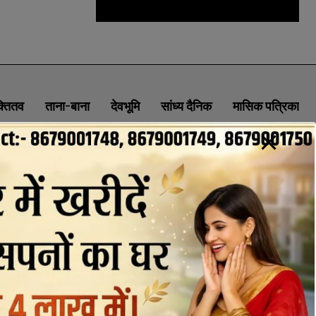
क्तितव
ताना-बाना
देवभूमि
सांध्य दैनिक
मासिक पत्रिका
ABOUT
CONTACT
PRIVACY POLICY
NEWSLETTER
CONTACT INFORMATION
uttaranchaldeep.news@gmail.com
SUBSCRIBE NOW