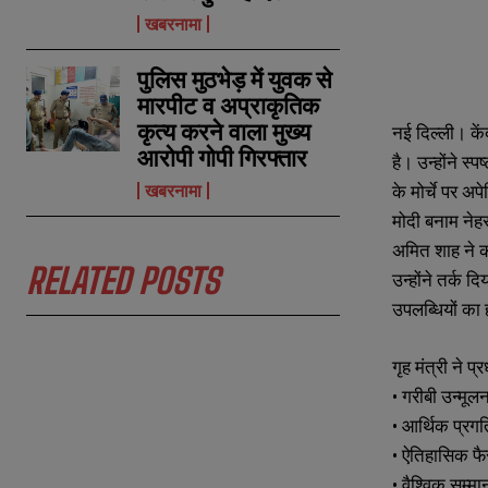
खबरनामा
पुलिस मुठभेड़ में युवक से
मारपीट व अप्राकृतिक
कृत्य करने वाला मुख्य
नई दिल्ली। कें
आरोपी गोपी गिरफ्तार
है। उन्होंने स
के मोर्चे पर अप
खबरनामा
N
N
a
a
मोदी बनाम नेह
m
m
अमित शाह ने कह
e
e
E
E
RELATED POSTS
*
*
उन्होंने तर्क 
m
m
a
a
उपलब्धियों का
i
i
N
N
l
l
u
u
*
*
गृह मंत्री ने 
m
m
b
b
• गरीबी उन्मू
e
e
• आर्थिक प्रगति
r
r
s
s
• ऐतिहासिक फैस
• वैश्विक सम्मा