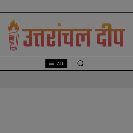
modal-check
ALL