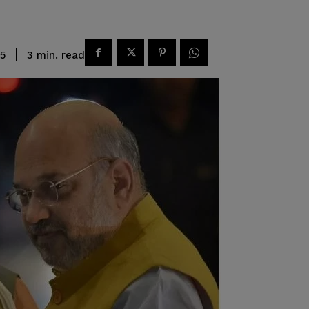
read
3
min.
5