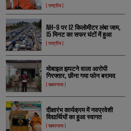
राष्ट्रीय
NH-9 पर 12 किलोमीटर लंबा जाम,
15 मिनट का सफर घंटों में हुआ
राष्ट्रीय
मोबाइल झपटने वाला आरोपी
N
N
a
a
गिरफ्तार, छीना गया फोन बरामद
m
m
e
e
खबरनामा
E
E
*
*
m
m
a
a
i
i
N
N
l
l
u
u
दीक्षारंभ कार्यक्रम में नवप्रवेशी
*
*
m
m
विद्यार्थियों का हुआ स्वागत
b
b
SUBMIT
SUBMIT
e
e
खबरनामा
r
r