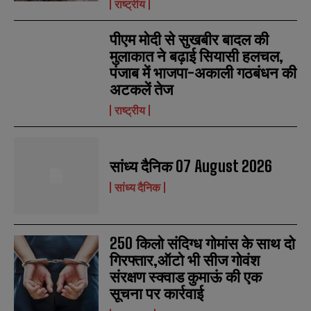
राष्ट्रीय
पीएम मोदी से सुखबीर बादल की
मुलाकात ने बढ़ाई सियासी हलचल,
पंजाब में भाजपा-अकाली गठबंधन की
अटकलें तेज
राष्ट्रीय
सांध्य दैनिक 07 August 2026
N
N
सांध्य दैनिक
a
a
m
m
e
e
E
E
*
*
m
m
250 किलो संदिग्ध गोमांस के साथ दो
a
a
गिरफ्तार,ऑटो भी सीज गोवंश
i
i
N
N
संरक्षण स्क्वाड कुमाऊं की एक
l
l
u
u
*
*
m
m
सूचना पर कार्रवाई
b
b