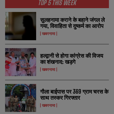
TOP 5 THIS WEEK
N
N
a
a
सुलहनामा कराने के बहाने जंगल ले
m
m
गया, विवाहिता से दुष्कर्म का आरोप
e
e
E
E
*
*
m
m
खबरनामा
a
a
i
i
N
N
l
l
u
u
*
*
m
m
हल्द्वानी से होगा कांग्रेस की विजय
b
b
का शंखनाद: खड़गे
SUBMIT
SUBMIT
e
e
r
r
खबरनामा
s
s
गौला बाईपास पर 369 ग्राम चरस के
साथ तस्कर गिरफ्तार
खबरनामा