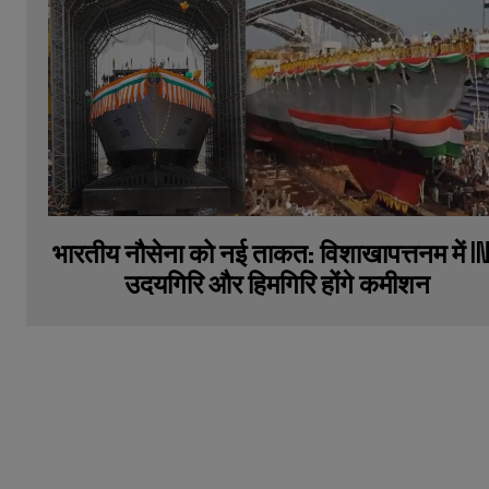
भारतीय नौसेना को नई ताकत: विशाखापत्तनम में I
उदयगिरि और हिमगिरि होंगे कमीशन