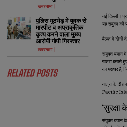
खबरनामा
नई दिल्ली। प्र
पुलिस मुठभेड़ में युवक से
यह राबुका की प
मारपीट व अप्राकृतिक
कृत्य करने वाला मुख्य
बैठक में दोनों द
आरोपी गोपी गिरफ्तार
खबरनामा
संयुक्त बयान म
N
N
a
a
खतरा बताते हुए
m
m
का पक्षधर है
,
जि
e
e
RELATED POSTS
E
E
*
*
m
m
a
a
यात्रा के दौरा
i
i
N
N
Pacific Is
l
l
u
u
*
*
m
m
b
b
‘
सुरक्षा
e
e
r
r
s
s
संयुक्त बयान क