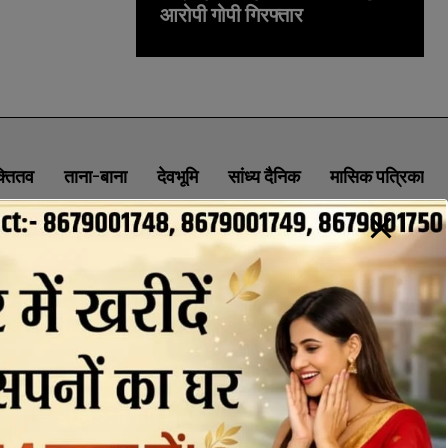
आरोपी गोपी गिरफ्तार
क्तितव
ताना-बाना
देवभूमि
सांध्य दैनिक
मासिक पत्रिका
ABOUT
CONTACT
PRIVACY POLICY
NEWSLETTER
CONTACT INFORMATION
uttaranchaldeep.news@gmail.com
SUBSCRIBE NOW