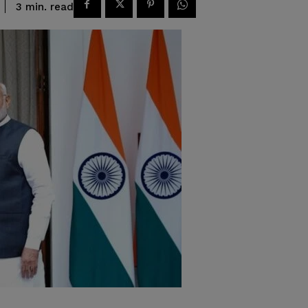
read
3
min.