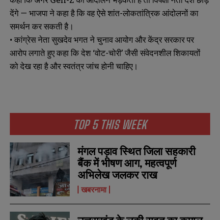
a
a
देंगे — भाजपा ने कहा है कि वह ऐसे शांत-लोकतांत्रिक आंदोलनों का
i
i
N
N
समर्थन कर सकती है।
l
l
u
u
*
*
m
m
• कांग्रेस नेता सुखदेव भगत ने चुनाव आयोग और केंद्र सरकार पर
b
b
आरोप लगाते हुए कहा कि देश ‘वोट-चोरी’ जैसी संवेदनशील शिकायतों
SUBMIT
SUBMIT
e
e
r
r
को देख रहा है और स्वतंत्र जांच होनी चाहिए।
s
s
TOP 5 THIS WEEK
मंगल पड़ाव स्थित जिला सहकारी
बैंक में भीषण आग, महत्वपूर्ण
अभिलेख जलकर राख
खबरनामा