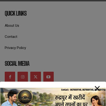
QUICK LINKS
About Us
Contact
Privacy Policy
SOCIAL MEDIA
CONTACT INFORMATION
uttaranchaldeep.news@gmail.com