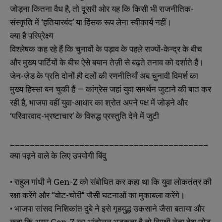
जोड़ना कितना वैध है, तो दूसरी ओर यह कि किसी भी राजनीतिक-
संस्कृति में ‘हतियारबंद’ या हिंसक रूप लेना स्वीकार्य नहीं।
क्या है परिप्रेक्ष्य
विश्लेषक कह रहे हैं कि चुनावों के पड़ाव के पहले राज्यों-केन्द्र के बीच
और मुख्य पार्टियों के बीच ऐसे बयान तेज़ी से बढ़ते तनाव को दर्शाते हैं।
जेन-ज़ेड के प्रति दोनों ही दलों की रणनीतियाँ अब चुनावी विमर्श का
मुख्य हिस्सा बन चुकी हैं — कांग्रेस जहां युवा समर्थन जुटाने की बात कर
रही है, भाजपा वहीं युवा-आधार का श्रोत अपने पक्ष में जोड़ने और
‘परिवारवाद-भ्रष्टाचार’ के विरुद्ध प्रस्तुति देने में जुटी
________________________________________
क्या पढ़ने वाले के लिए उपयोगी बिंदु
• राहुल गांधी ने Gen-Z को संबोधित कर कहा था कि युवा लोकतंत्र की
N
N
a
a
रक्षा करेंगे और “वोट-चोरी” जैसी घटनाओं का मुकाबला करेंगे।
m
m
• भाजपा सांसद निशिकांत दुबे ने इसे गृहयुद्ध उकसाने जैसा बताया और
e
e
E
E
*
*
कहा कि अगर Gen-Z का आंदोलन भड़कता है तो विपक्षी नेता देश छोड़
m
m