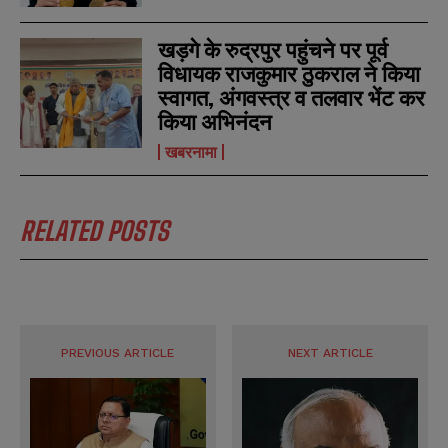
SUBMIT
SUBMIT
e
e
r
r
खड़गे के रुद्रपुर पहुंचने पर पूर्व
s
s
विधायक राजकुमार ठुकराल ने किया
स्वागत, अंगवस्त्र व तलवार भेंट कर
किया अभिनंदन
खबरनामा
RELATED POSTS
PREVIOUS ARTICLE
NEXT ARTICLE