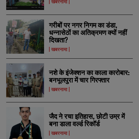
खबरनामा
गरीबों पर नगर निगम का डंडा,
धन्नासेठों का अतिक्रमण क्यों नहीं
दिखता?
खबरनामा
नशे के इंजेक्शन का काला कारोबार:
बनभूलपुरा में चार गिरफ्तार
N
N
खबरनामा
a
a
m
m
e
e
E
E
*
*
m
m
a
a
जैद ने रचा इतिहास, छोटी उम्र में
i
i
N
N
बना डाला वर्ल्ड रिकॉर्ड
l
l
u
u
*
*
खबरनामा
m
m
b
b