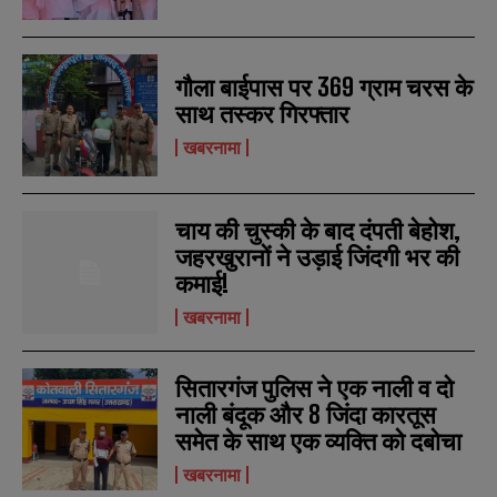
गौला बाईपास पर 369 ग्राम चरस के
साथ तस्कर गिरफ्तार
N
N
खबरनामा
a
a
m
m
e
e
E
E
*
*
m
m
चाय की चुस्की के बाद दंपती बेहोश,
a
a
जहरखुरानों ने उड़ाई जिंदगी भर की
i
i
N
N
कमाई!
l
l
u
u
*
*
m
m
खबरनामा
b
b
SUBMIT
SUBMIT
e
e
r
r
सितारगंज पुलिस ने एक नाली व दो
s
s
नाली बंदूक और 8 जिंदा कारतूस
समेत के साथ एक व्यक्ति को दबोचा
खबरनामा