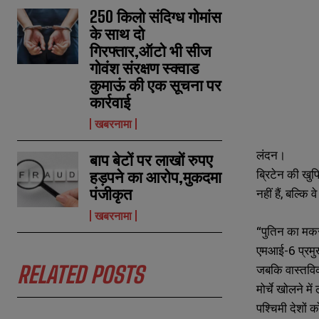
250 किलो संदिग्ध गोमांस
के साथ दो
गिरफ्तार,ऑटो भी सीज
गोवंश संरक्षण स्क्वाड
कुमाऊं की एक सूचना पर
कार्रवाई
खबरनामा
लंदन।
बाप बेटों पर लाखों रुपए
ब्रिटेन की खुफ
हड़पने का आरोप,मुकदमा
पंजीकृत
नहीं हैं, बल्क
खबरनामा
“पुतिन का मक
एमआई-6 प्रमुख 
RELATED POSTS
जबकि वास्तविक
मोर्चे खोलने में 
N
N
पश्चिमी देशों 
a
a