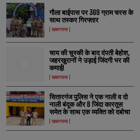
गौला बाईपास पर 369 ग्राम चरस के
साथ तस्कर गिरफ्तार
खबरनामा
N
N
a
a
m
m
e
e
E
E
चाय की चुस्की के बाद दंपती बेहोश,
*
*
m
m
जहरखुरानों ने उड़ाई जिंदगी भर की
a
a
i
i
कमाई!
N
N
l
l
u
u
*
*
खबरनामा
m
m
b
b
SUBMIT
SUBMIT
e
e
सितारगंज पुलिस ने एक नाली व दो
r
r
s
s
नाली बंदूक और 8 जिंदा कारतूस
समेत के साथ एक व्यक्ति को दबोचा
खबरनामा