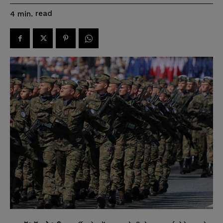
read
4
min.