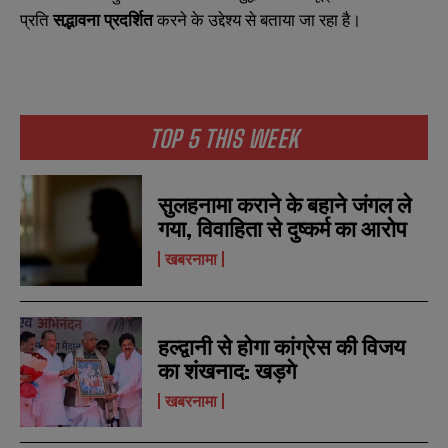
प्रति
सद्भावना प्रदर्शित
करने के उद्देश्य से बताया जा रहा है।
N
N
a
a
TOP 5 THIS WEEK
m
m
e
e
E
E
*
*
m
m
सुलहनामा कराने के बहाने जंगल ले
a
a
i
i
गया, विवाहिता से दुष्कर्म का आरोप
N
N
l
l
u
u
*
*
खबरनामा
m
m
b
b
SUBMIT
SUBMIT
e
e
r
r
s
s
हल्द्वानी से होगा कांग्रेस की विजय
का शंखनाद: खड़गे
खबरनामा