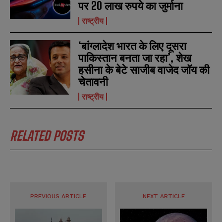
पर 20 लाख रुपये का जुर्माना
b
b
SUBMIT
SUBMIT
e
e
राष्ट्रीय
r
r
s
s
‘बांग्लादेश भारत के लिए दूसरा
पाकिस्तान बनता जा रहा’, शेख
हसीना के बेटे साजीब वाजेद जॉय की
चेतावनी
राष्ट्रीय
RELATED POSTS
PREVIOUS ARTICLE
NEXT ARTICLE