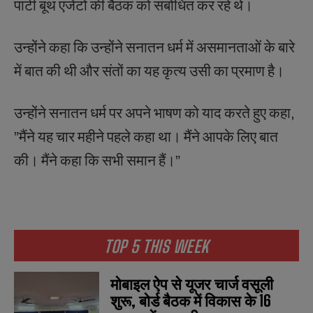
पार्टी
बूथ
एजेंटों
की
बैठक
को
संबोधित
कर
रहे
थे।
उन्होंने
कहा
कि
उन्होंने
सनातन
धर्म
में
असमानताओं
के
बारे
में
बात
की
थी
और
संतों
का
यह
कृत्य
उसी
का
प्रमाण
है।
उन्होंने
सनातन
धर्म
पर
अपने
भाषण
को
याद
करते
हुए
कहा
,
”
मैंने
यह
चार
महीने
पहले
कहा
था।
मैंने
आपके
लिए
बात
की।
मैंने
कहा
कि
सभी
समान
हैं।
”
TOP 5 THIS WEEK
मोबाइल ऐप से यूजर चार्ज वसूली
शुरू, बोर्ड बैठक में विकास के 16