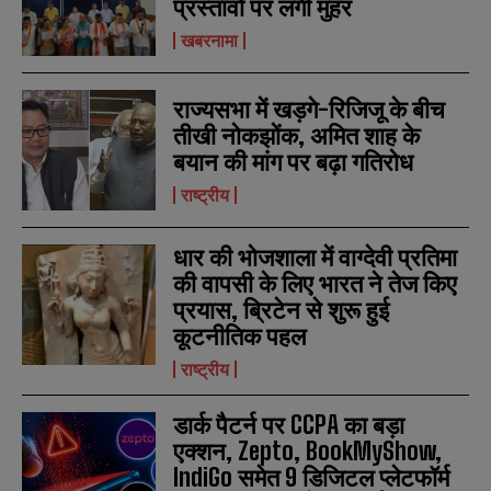
प्रस्तावों पर लगी मुहर
खबरनामा
राज्यसभा में खड़गे-रिजिजू के बीच
तीखी नोकझोंक, अमित शाह के
बयान की मांग पर बढ़ा गतिरोध
राष्ट्रीय
धार की भोजशाला में वाग्देवी प्रतिमा
की वापसी के लिए भारत ने तेज किए
प्रयास, ब्रिटेन से शुरू हुई
N
N
कूटनीतिक पहल
a
a
m
m
राष्ट्रीय
e
e
E
E
*
*
m
m
डार्क पैटर्न पर CCPA का बड़ा
a
a
i
i
एक्शन, Zepto, BookMyShow,
N
N
l
l
u
u
IndiGo समेत 9 डिजिटल प्लेटफॉर्म
*
*
m
m