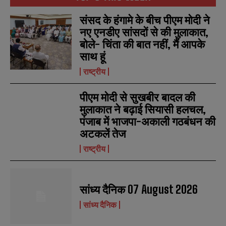
संसद के हंगामे के बीच पीएम मोदी ने
नए एनडीए सांसदों से की मुलाकात,
बोले- चिंता की बात नहीं, मैं आपके
N
N
साथ हूं
a
a
m
m
राष्ट्रीय
e
e
E
E
*
*
m
m
पीएम मोदी से सुखबीर बादल की
a
a
i
i
मुलाकात ने बढ़ाई सियासी हलचल,
N
N
l
l
u
u
पंजाब में भाजपा-अकाली गठबंधन की
*
*
m
m
अटकलें तेज
b
b
SUBMIT
SUBMIT
e
e
राष्ट्रीय
r
r
s
s
सांध्य दैनिक 07 August 2026
सांध्य दैनिक