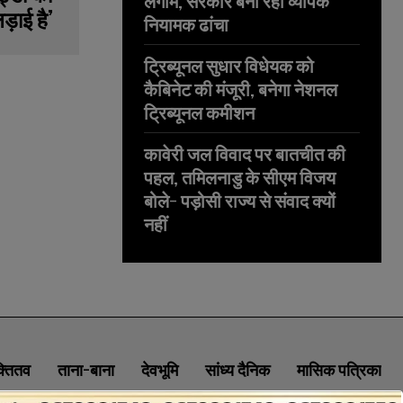
लगाम, सरकार बना रही व्यापक
ड़ाई है’
नियामक ढांचा
ट्रिब्यूनल सुधार विधेयक को
कैबिनेट की मंजूरी, बनेगा नेशनल
ट्रिब्यूनल कमीशन
कावेरी जल विवाद पर बातचीत की
पहल, तमिलनाडु के सीएम विजय
बोले- पड़ोसी राज्य से संवाद क्यों
नहीं
क्तितव
ताना-बाना
देवभूमि
सांध्य दैनिक
मासिक पत्रिका