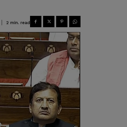
read
2
min.