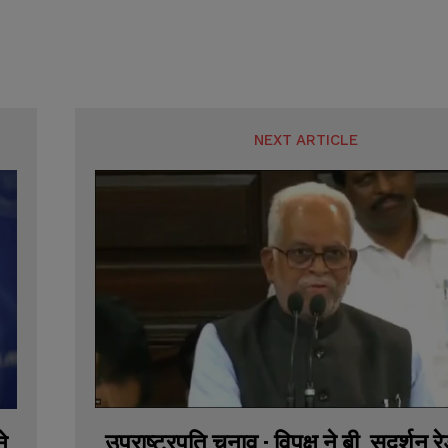
NEXT ARTICLE
उपराष्ट्रपति चुनाव : विपक्ष ने बी. सुदर्शन र
े