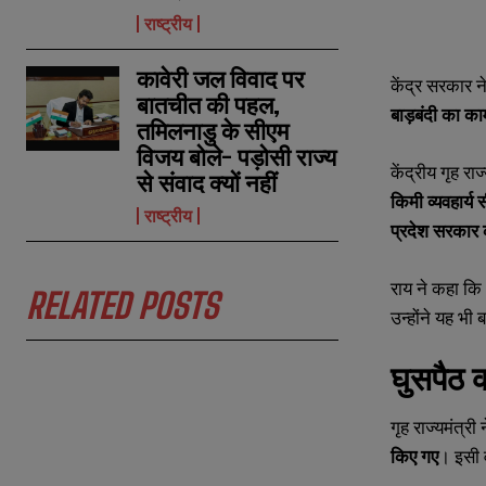
राष्ट्रीय
कावेरी जल विवाद पर
केंद्र सरकार न
N
N
बातचीत की पहल,
बाड़बंदी का काम
a
a
तमिलनाडु के सीएम
m
m
विजय बोले- पड़ोसी राज्य
e
e
E
E
केंद्रीय गृह राज
*
*
से संवाद क्यों नहीं
m
m
a
a
किमी व्यवहार्य 
राष्ट्रीय
i
i
N
N
प्रदेश सरकार 
l
l
u
u
*
*
m
m
b
b
राय ने कहा कि 
RELATED POSTS
e
e
उन्होंने यह भी
r
r
s
s
घुसपैठ 
गृह राज्यमंत्
किए गए
। इसी 