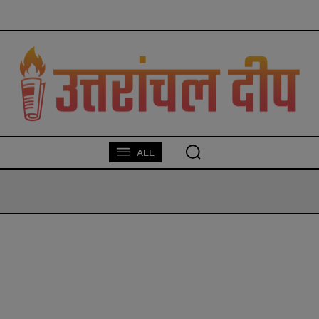
modal-check
ALL