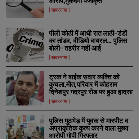
आरोप,मुकदमा पंजीकृत
r
r
s
s
खबरनामा
पीली कोठी में आधी रात लाठी-डंडों
का तांडव, वीडियो वायरल… पुलिस
बोली- तहरीर नहीं आई
खबरनामा
ट्रक ने बाईक सवार व्यक्ति को
कुचला,मौत,परिवार में कोहराम
दिनेशपुर गदरपुर रोड पर हुआ हादसा
खबरनामा
पुलिस मुठभेड़ में युवक से मारपीट व
अप्राकृतिक कृत्य करने वाला मुख्य
आरोपी गोपी गिरफ्तार