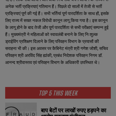
अनेक भर्ती प्रक्रियाएं गतिमान हैं। पिछले दो सालों में तेजी से भर्ती
प्रक्रियाएं पूर्ण की गई हैं। सभी भर्तियां पूर्ण पारदर्शिता के साथ हों, इसके
लिए राज्य में सख्त नकल विरोधी कानून लागू किया गया है। इस कानून
के लागू होने के बाद तेजी और पूर्ण पारदर्शिता से सभी परीक्षाएं सम्पन्न हुई
हैं। मुख्यमंत्री ने महिलाओं को स्वावलंबी बनाने के लिए निःशुल्क
ड्राईविंग प्रशिक्षण दिलाने के लिए परिवहन विभाग के प्रयासों की
सराहना भी की। इस अवसर पर कैबिनेट मंत्री श्री गणेश जोशी, सचिव
परिवहन श्री अरविंद सिंह ह्यांकी, प्रबंध निदेशक परिवहन निगम डॉ.
आनन्द श्रीवास्तव एवं परिवहन विभाग के अधिकारी उपस्थित थे।
N
N
a
a
m
m
e
e
E
E
*
*
m
m
a
a
TOP 5 THIS WEEK
i
i
N
N
l
l
u
u
*
*
m
m
b
b
बाप बेटों पर लाखों रुपए हड़पने का
SUBMIT
SUBMIT
e
e