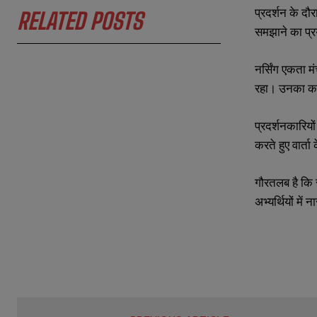
N
N
प्रदर्शन के दौ
RELATED POSTS
a
a
m
m
समझाने का प्र
e
e
E
E
*
*
m
m
नर्सिंग एकता म
a
a
i
i
रहा। उनका कहन
N
N
l
l
u
u
*
*
m
m
प्रदर्शनकारियो
b
b
e
e
करते हुए वार्त
r
r
s
s
गौरतलब है कि र
अभ्यर्थियों में