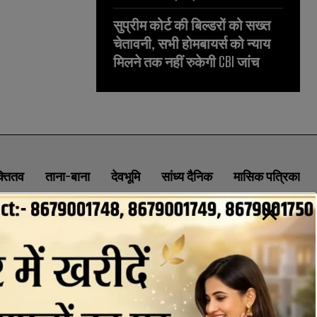
सुप्रीम कोर्ट की बिल्डरों को सख्त
चेतावनी, सभी होमबायर्स को न्याय
मिलने तक नहीं रुकेगी CBI जांच
क्तितव
ताना-बाना
देवभूमि
सांध्य दैनिक
मासिक पत्रिका
ABOUT
CONTACT
PRIVACY POLICY
NEWSLETTER
CONTACT INFORMATION
uttaranchaldeep.news@gmail.com