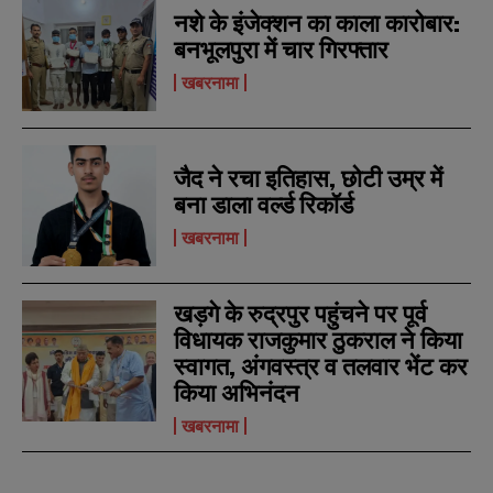
नशे के इंजेक्शन का काला कारोबार:
बनभूलपुरा में चार गिरफ्तार
खबरनामा
N
N
a
a
m
m
जैद ने रचा इतिहास, छोटी उम्र में
e
e
E
E
बना डाला वर्ल्ड रिकॉर्ड
*
*
m
m
खबरनामा
a
a
i
i
N
N
l
l
u
u
*
*
m
m
खड़गे के रुद्रपुर पहुंचने पर पूर्व
b
b
विधायक राजकुमार ठुकराल ने किया
SUBMIT
SUBMIT
e
e
स्वागत, अंगवस्त्र व तलवार भेंट कर
r
r
s
s
किया अभिनंदन
खबरनामा