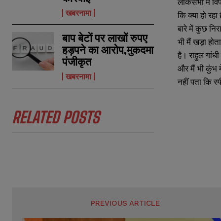
लोकसभा में विपक
m
m
खबरनामा
e
e
कि क्या हो रहा
E
E
*
*
m
m
बारे में कुछ न
a
a
बाप बेटों पर लाखों रुपए
भी मैं खड़ा हो
i
i
N
N
हड़पने का आरोप,मुकदमा
l
l
है। राहुल गांध
u
u
पंजीकृत
*
*
m
m
और मैं भी कुंभ
b
b
खबरनामा
नहीं पता कि स्
e
e
r
r
s
s
RELATED POSTS
PREVIOUS ARTICLE