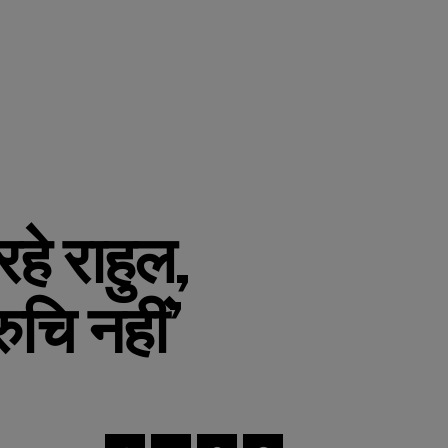
हे राहुल,
ुचि नहीं’