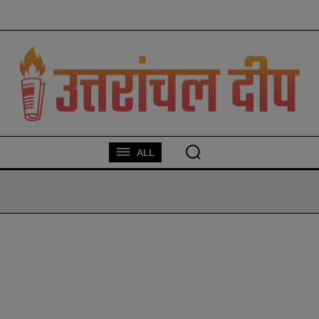
modal-check
ALL