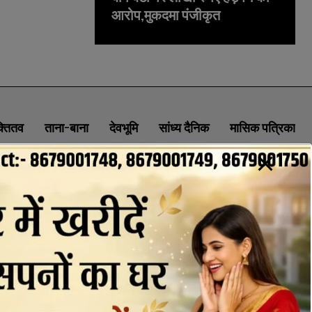
आरोप,मुकदमा पंजीकृत
क्तितव
ताना-बाना
देवभूमि
सांध्य दैनिक
मासिक पत्रिका
ABOUT
CONTACT
PRIVACY POLICY
NEWSLETTER
CONTACT INFORMATION
uttaranchaldeep.news@gmail.com
SUBSCRIBE NOW