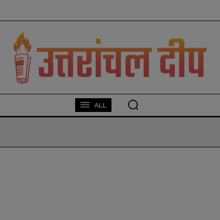
modal-check
ALL