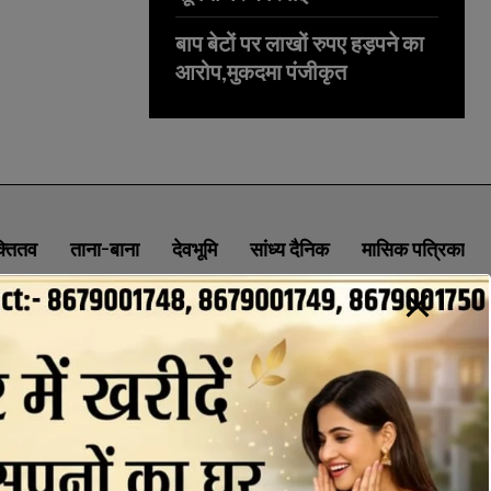
बाप बेटों पर लाखों रुपए हड़पने का
आरोप,मुकदमा पंजीकृत
क्तितव
ताना-बाना
देवभूमि
सांध्य दैनिक
मासिक पत्रिका
ABOUT
CONTACT
PRIVACY POLICY
NEWSLETTER
CONTACT INFORMATION
uttaranchaldeep.news@gmail.com