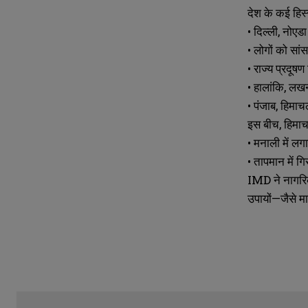
देश के कई हिस्
• दिल्ली, नोएड
• लोगों को सांस
• राज्य प्रदूषण
• हालांकि, लखन
• पंजाब, हिमाच
इस बीच, हिमाचल
• मनाली में लगा
• तापमान में ग
IMD ने नागरिको
उपायों—जैसे म