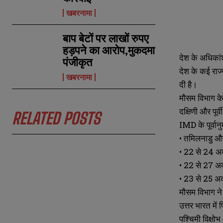
खबरनामा
बाप बेटों पर लाखों रुपए
हड़पने का आरोप,मुकदमा
देश के अधिकांश 
पंजीकृत
देश के कई राज
खबरनामा
दी है।
मौसम विभाग के 
N
N
दक्षिणी और पूर्
RELATED POSTS
a
a
IMD के पूर्वान
m
m
e
e
• तमिलनाडु और
E
E
*
*
m
m
• 22 से 24 अक्
a
a
• 22 से 27 अक
i
i
N
N
l
l
• 23 से 25 अक्
u
u
*
*
m
m
मौसम विभाग ने
b
b
उत्तर भारत में
e
e
r
r
पश्चिमी विक्षो
s
s