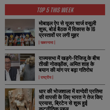
TOP 5 THIS WEEK
मोबाइल ऐप से यूजर चार्ज वसूली
शुरू, बोर्ड बैठक में विकास के 16
N
N
प्रस्तावों पर लगी मुहर
a
a
m
m
खबरनामा
e
e
E
E
*
*
m
m
a
a
राज्यसभा में खड़गे-रिजिजू के बीच
i
i
N
N
तीखी नोकझोंक, अमित शाह के
l
l
u
u
बयान की मांग पर बढ़ा गतिरोध
*
*
m
m
b
b
राष्ट्रीय
SUBMIT
SUBMIT
e
e
r
r
s
s
धार की भोजशाला में वाग्देवी प्रतिमा
की वापसी के लिए भारत ने तेज किए
प्रयास, ब्रिटेन से शुरू हुई
कूटनीतिक पहल