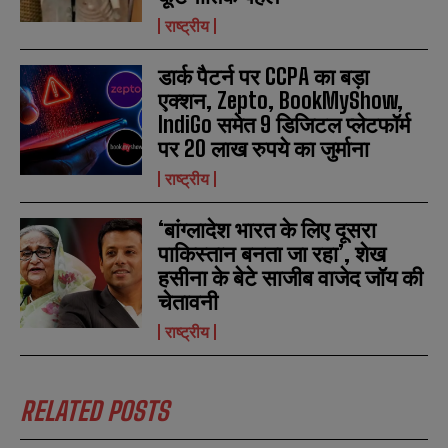
राष्ट्रीय
डार्क पैटर्न पर CCPA का बड़ा
एक्शन, Zepto, BookMyShow,
IndiGo समेत 9 डिजिटल प्लेटफॉर्म
पर 20 लाख रुपये का जुर्माना
राष्ट्रीय
‘बांग्लादेश भारत के लिए दूसरा
पाकिस्तान बनता जा रहा’, शेख
हसीना के बेटे साजीब वाजेद जॉय की
चेतावनी
राष्ट्रीय
RELATED POSTS