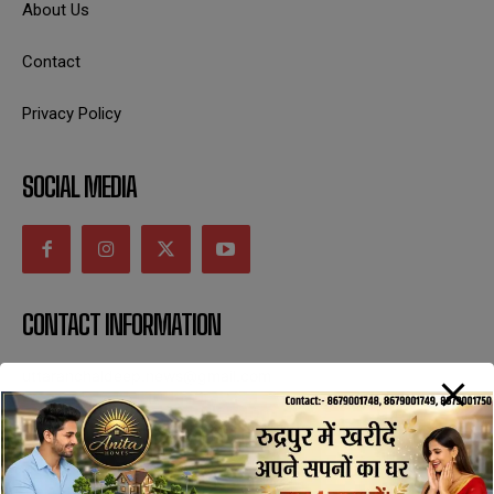
About Us
Contact
Privacy Policy
SOCIAL MEDIA
CONTACT INFORMATION
uttaranchaldeep.news@gmail.com
SUBSCRIBE NOW