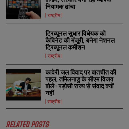
i
i
N
N
नियामक ढांचा
l
l
u
u
*
*
m
m
राष्ट्रीय
b
b
SUBMIT
SUBMIT
e
e
r
r
ट्रिब्यूनल सुधार विधेयक को
s
s
कैबिनेट की मंजूरी, बनेगा नेशनल
ट्रिब्यूनल कमीशन
राष्ट्रीय
कावेरी जल विवाद पर बातचीत की
पहल, तमिलनाडु के सीएम विजय
बोले- पड़ोसी राज्य से संवाद क्यों
नहीं
राष्ट्रीय
RELATED POSTS