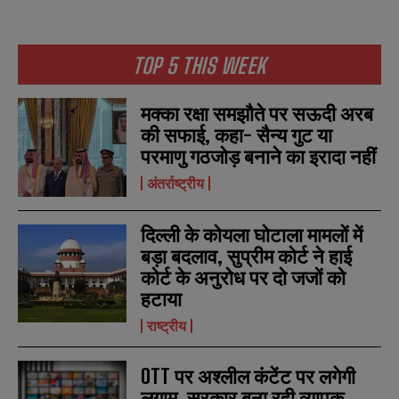
TOP 5 THIS WEEK
मक्का रक्षा समझौते पर सऊदी अरब
की सफाई, कहा- सैन्य गुट या
परमाणु गठजोड़ बनाने का इरादा नहीं
अंतर्राष्ट्रीय
दिल्ली के कोयला घोटाला मामलों में
बड़ा बदलाव, सुप्रीम कोर्ट ने हाई
कोर्ट के अनुरोध पर दो जजों को
हटाया
N
N
a
a
राष्ट्रीय
m
m
e
e
E
E
*
*
m
m
OTT पर अश्लील कंटेंट पर लगेगी
a
a
लगाम, सरकार बना रही व्यापक