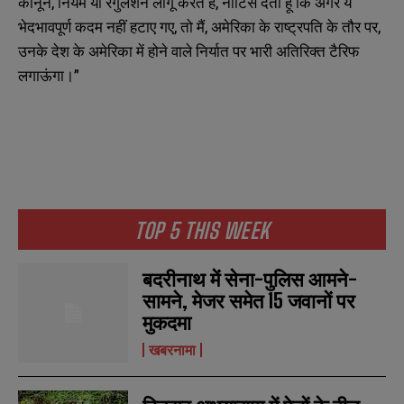
कानून, नियम या रेगुलेशन लागू करते हैं, नोटिस देता हूं कि अगर ये
भेदभावपूर्ण कदम नहीं हटाए गए, तो मैं, अमेरिका के राष्ट्रपति के तौर पर,
उनके देश के अमेरिका में होने वाले निर्यात पर भारी अतिरिक्त टैरिफ
लगाऊंगा।”
N
N
a
a
TOP 5 THIS WEEK
m
m
e
e
E
E
*
*
m
m
बदरीनाथ में सेना-पुलिस आमने-
a
a
सामने, मेजर समेत 15 जवानों पर
i
i
N
N
मुकदमा
l
l
u
u
*
*
m
m
खबरनामा
b
b
SUBMIT
SUBMIT
e
e
r
r