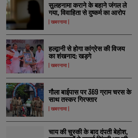
सुलहनामा कराने के बहाने जंगल ले
N
N
गया, विवाहिता से दुष्कर्म का आरोप
a
a
m
m
खबरनामा
e
e
E
E
*
*
m
m
a
a
i
i
N
N
l
l
हल्द्वानी से होगा कांग्रेस की विजय
u
u
*
*
m
m
का शंखनाद: खड़गे
b
b
SUBMIT
SUBMIT
खबरनामा
e
e
r
r
s
s
गौला बाईपास पर 369 ग्राम चरस के
साथ तस्कर गिरफ्तार
खबरनामा
चाय की चुस्की के बाद दंपती बेहोश,