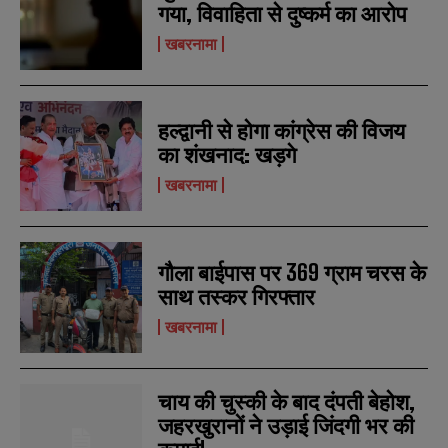
गया, विवाहिता से दुष्कर्म का आरोप
N
N
a
a
खबरनामा
m
m
e
e
E
E
*
*
m
m
a
a
हल्द्वानी से होगा कांग्रेस की विजय
i
i
N
N
l
l
का शंखनाद: खड़गे
u
u
*
*
m
m
खबरनामा
b
b
SUBMIT
SUBMIT
e
e
r
r
s
s
गौला बाईपास पर 369 ग्राम चरस के
साथ तस्कर गिरफ्तार
खबरनामा
चाय की चुस्की के बाद दंपती बेहोश,
जहरखुरानों ने उड़ाई जिंदगी भर की