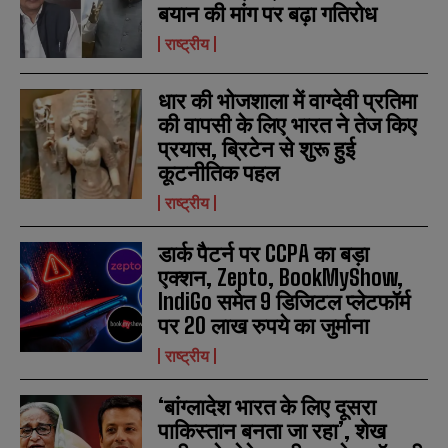
बयान की मांग पर बढ़ा गतिरोध
a
a
m
m
राष्ट्रीय
e
e
E
E
*
*
m
m
a
a
धार की भोजशाला में वाग्देवी प्रतिमा
i
i
N
N
की वापसी के लिए भारत ने तेज किए
l
l
u
u
*
*
प्रयास, ब्रिटेन से शुरू हुई
m
m
b
b
कूटनीतिक पहल
SUBMIT
SUBMIT
e
e
r
r
राष्ट्रीय
s
s
डार्क पैटर्न पर CCPA का बड़ा
एक्शन, Zepto, BookMyShow,
IndiGo समेत 9 डिजिटल प्लेटफॉर्म
पर 20 लाख रुपये का जुर्माना
राष्ट्रीय
‘बांग्लादेश भारत के लिए दूसरा
पाकिस्तान बनता जा रहा’, शेख