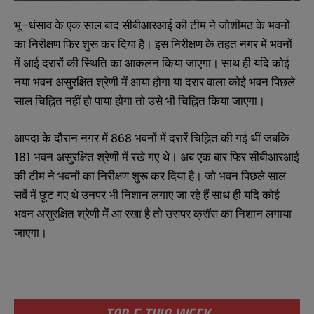
भू
–
धंसाव
के
एक
साल
बाद
सीबीआरआई
की
टीम
ने
जोशीमठ
के
भवनों
का
निरीक्षण
फिर
शुरू
कर
दिया
है।
इस
निरीक्षण
के
तहत
नगर
में
भवनों
में
आई
दरारों
की
स्थिति
का
आकलन
किया
जाएगा।
साथ
ही
यदि
कोई
नया
भवन
असुरक्षित
श्रेणी
में
आया
होगा
या
दरार
वाला
कोई
भवन
पिछले
साल
चिह्नित
नहीं
हो
पाया
होगा
तो
उसे
भी
चिह्नित
किया
जाएगा।
आपदा
के
दौरान
नगर
में
868
भवनों
में
दरारें
चिह्नित
की
गई
थीं
जबकि
181
भवन
असुरक्षित
श्रेणी
में
रखे
गए
थे।
अब
एक
बार
फिर
सीबीआरआई
की
टीम
ने
भवनों
का
निरीक्षण
शुरू
कर
दिया
है।
जो
भवन
पिछले
साल
सर्वे
में
छूट
गए
थे
उनपर
भी
निशान
लगाए
जा
रहे
हैं
साथ
ही
यदि
कोई
भवन
असुरक्षित
श्रेणी
में
आ
रखा
है
तो
उसपर
क्रॉस
का
निशान
लगाया
जाएगा।