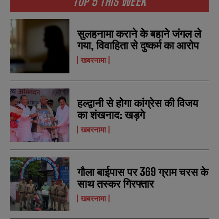
TOP 5 THIS WEEK
सुलहनामा कराने के बहाने जंगल ले
गया, विवाहिता से दुष्कर्म का आरोप
खबरनामा
हल्द्वानी से होगा कांग्रेस की विजय
का शंखनाद: खड़गे
N
N
खबरनामा
a
a
m
m
e
e
E
E
*
*
m
m
गौला बाईपास पर 369 ग्राम चरस के
a
a
साथ तस्कर गिरफ्तार
i
i
N
N
l
l
u
u
खबरनामा
*
*
m
m
b
b