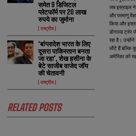
समेत 9 डिजिटल
जब इस्राइल ने 
प्लेटफॉर्म पर 20 लाख
और परमाणु वैज्
रुपये का जुर्माना
N
N
किया और इस्राइ
a
a
राष्ट्रीय
डोनाल्ड ट्रंप
m
m
e
e
रहा है। उन्हों
E
E
‘बांग्लादेश भारत के लिए
*
*
m
m
लौटे हैं बल्कि
दूसरा पाकिस्तान बनता
a
a
अमेरिका को यह
i
i
जा रहा’, शेख हसीना के
N
N
l
l
u
u
बेटे साजीब वाजेद जॉय
*
*
m
m
की चेतावनी
b
b
e
e
राष्ट्रीय
r
r
s
s
RELATED POSTS