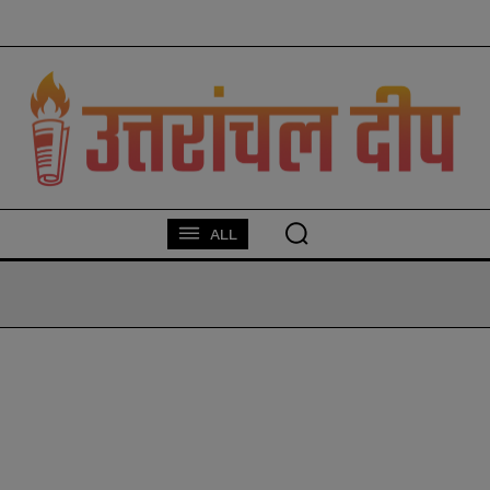
modal-check
ALL