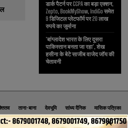
डार्क पैटर्न पर CCPA का बड़ा एक्शन,
इल
Zepto, BookMyShow, IndiGo समेत
9 डिजिटल प्लेटफॉर्म पर 20 लाख
रुपये का जुर्माना
‘बांग्लादेश भारत के लिए दूसरा
पाकिस्तान बनता जा रहा’, शेख
हसीना के बेटे साजीब वाजेद जॉय की
चेतावनी
क्तितव
ताना-बाना
देवभूमि
सांध्य दैनिक
मासिक पत्रिका
ABOUT
CONTACT
PRIVACY POLICY
NEWSLETTER