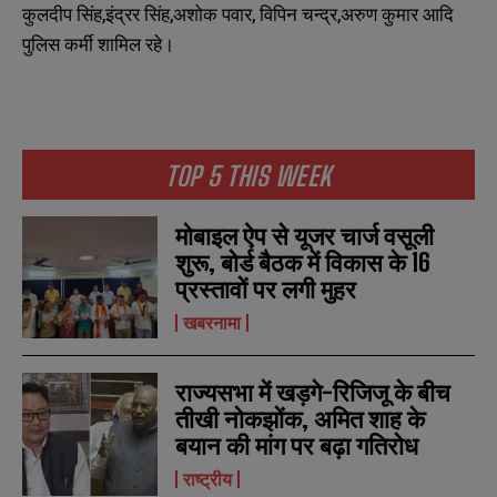
कुलदीप सिंह,इंद्रर सिंह,अशोक पवार, विपिन चन्द्र,अरुण कुमार आदि
पुलिस कर्मी शामिल रहे।
TOP 5 THIS WEEK
मोबाइल ऐप से यूजर चार्ज वसूली
शुरू, बोर्ड बैठक में विकास के 16
प्रस्तावों पर लगी मुहर
N
N
a
a
खबरनामा
m
m
e
e
E
E
*
*
राज्यसभा में खड़गे-रिजिजू के बीच
m
m
a
a
तीखी नोकझोंक, अमित शाह के
i
i
N
N
बयान की मांग पर बढ़ा गतिरोध
l
l
u
u
*
*
m
m
राष्ट्रीय
b
b