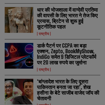
SUBMIT
SUBMIT
e
e
r
r
धार की भोजशाला में वाग्देवी प्रतिमा
s
s
की वापसी के लिए भारत ने तेज किए
प्रयास, ब्रिटेन से शुरू हुई
कूटनीतिक पहल
राष्ट्रीय
डार्क पैटर्न पर CCPA का बड़ा
एक्शन, Zepto, BookMyShow,
IndiGo समेत 9 डिजिटल प्लेटफॉर्म
पर 20 लाख रुपये का जुर्माना
राष्ट्रीय
‘बांग्लादेश भारत के लिए दूसरा
पाकिस्तान बनता जा रहा’, शेख
हसीना के बेटे साजीब वाजेद जॉय की
चेतावनी