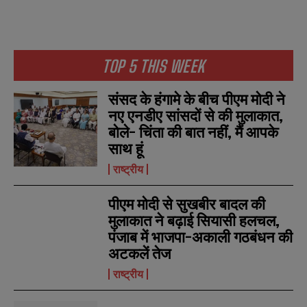
TOP 5 THIS WEEK
संसद के हंगामे के बीच पीएम मोदी ने
नए एनडीए सांसदों से की मुलाकात,
N
N
बोले- चिंता की बात नहीं, मैं आपके
a
a
साथ हूं
m
m
e
e
E
E
राष्ट्रीय
*
*
m
m
a
a
पीएम मोदी से सुखबीर बादल की
i
i
N
N
l
l
मुलाकात ने बढ़ाई सियासी हलचल,
u
u
*
*
m
m
पंजाब में भाजपा-अकाली गठबंधन की
b
b
अटकलें तेज
SUBMIT
SUBMIT
e
e
r
r
राष्ट्रीय
s
s