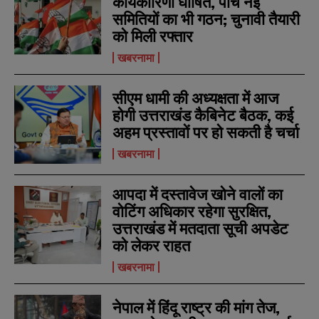
कार्यकारिणी घोषित, पांच नई
m
m
समितियों का भी गठन; चुनावी तैयारी
e
e
E
E
*
*
को मिली रफ्तार
m
m
a
a
खबरनामा
i
i
N
N
l
l
u
u
*
*
m
m
सीएम धामी की अध्यक्षता में आज
b
b
होगी उत्तराखंड कैबिनेट बैठक, कई
SUBMIT
SUBMIT
e
e
r
r
अहम प्रस्तावों पर हो सकती है चर्चा
s
s
खबरनामा
आपदा में दस्तावेज खोने वालों का
वोटिंग अधिकार रहेगा सुरक्षित,
उत्तराखंड में मतदाता सूची अपडेट
को लेकर राहत
खबरनामा
नेपाल में हिंदू राष्ट्र की मांग तेज,