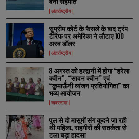
बनी सहमति
m
m
e
e
E
E
अंतर्राष्ट्रीय
*
*
m
m
a
a
i
i
सुप्रीम कोर्ट के फैसले के बाद ट्रंप
N
N
l
l
u
u
टैरिफ पर अमेरिका ने लौटाए 100
*
*
m
m
अरब डॉलर
b
b
SUBMIT
SUBMIT
e
e
अंतर्राष्ट्रीय
r
r
s
s
8 अगस्त को हल्द्वानी में होगा “हरेला
क्वीन”, “सावन क्वीन” एवं
“कुमाऊँनी व्यंजन प्रतियोगिता” का
भव्य आयोजन
खबरनामा
पुल से दो मासूमों संग कूदने जा रही
थी महिला, राहगीरों की सतर्कता से
टला बड़ा हादसा