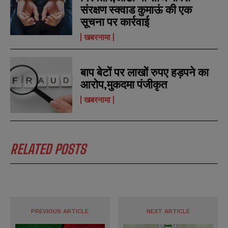
संरक्षण स्क्वाड कुमाऊं की एक
सूचना पर कार्रवाई
N
N
खबरनामा
a
a
m
m
e
e
E
E
*
*
बाप बेटों पर लाखों रुपए हड़पने का
m
m
a
a
आरोप,मुकदमा पंजीकृत
i
i
N
N
l
l
खबरनामा
u
u
*
*
m
m
b
b
SUBMIT
SUBMIT
e
e
r
r
RELATED POSTS
s
s
PREVIOUS ARTICLE
NEXT ARTICLE