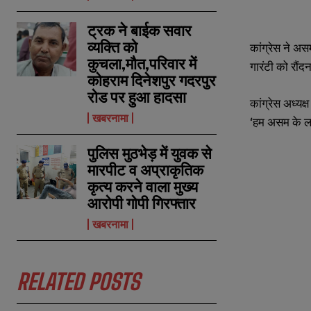
ट्रक ने बाईक सवार
व्यक्ति को
कांग्रेस ने
असम 
कुचला,मौत,परिवार में
गारंटी को रौंद
कोहराम दिनेशपुर गदरपुर
रोड पर हुआ हादसा
कांग्रेस अध्यक्
खबरनामा
‘हम असम के लखीम
पुलिस मुठभेड़ में युवक से
मारपीट व अप्राकृतिक
कृत्य करने वाला मुख्य
आरोपी गोपी गिरफ्तार
N
N
a
a
खबरनामा
m
m
e
e
E
E
*
*
m
m
a
a
RELATED POSTS
i
i
N
N
l
l
u
u
*
*