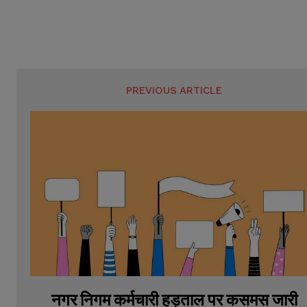
m
m
b
b
e
e
r
r
s
s
PREVIOUS ARTICLE
नगर निगम कर्मचारी हड़ताल पर कसमस जारी