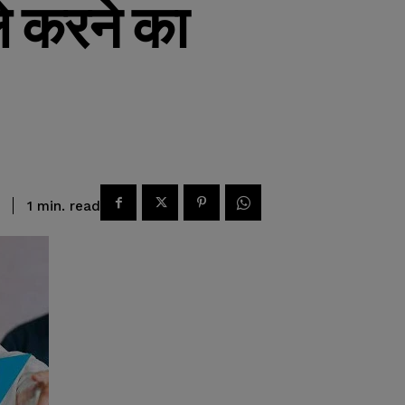
ले करने का
read
1
min.