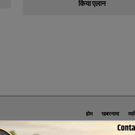
किया एलान
होम
खबरनामा
व्य