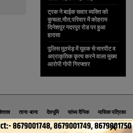
ट्रक ने बाईक सवार व्यक्ति को
कुचला,मौत,परिवार में कोहराम
दिनेशपुर गदरपुर रोड पर हुआ
हादसा
पुलिस मुठभेड़ में युवक से मारपीट व
अप्राकृतिक कृत्य करने वाला मुख्य
आरोपी गोपी गिरफ्तार
क्तितव
ताना-बाना
देवभूमि
सांध्य दैनिक
मासिक पत्रिका
ABOUT
CONTACT
PRIVACY POLICY
NEWSLETTER