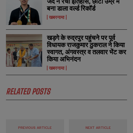
जैद ने रचा इतिहास, छोटी उम्र में
l
l
u
u
*
*
बना डाला वर्ल्ड रिकॉर्ड
m
m
b
b
खबरनामा
SUBMIT
SUBMIT
e
e
r
r
s
s
खड़गे के रुद्रपुर पहुंचने पर पूर्व
विधायक राजकुमार ठुकराल ने किया
स्वागत, अंगवस्त्र व तलवार भेंट कर
किया अभिनंदन
खबरनामा
RELATED POSTS
PREVIOUS ARTICLE
NEXT ARTICLE