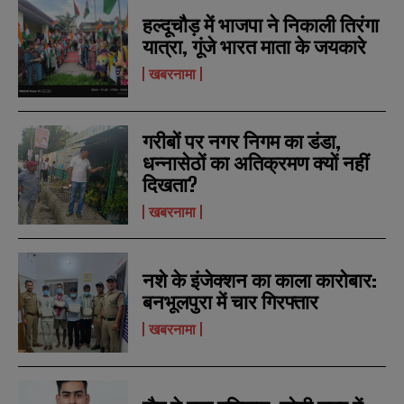
हल्दूचौड़ में भाजपा ने निकाली तिरंगा
यात्रा, गूंजे भारत माता के जयकारे
खबरनामा
गरीबों पर नगर निगम का डंडा,
धन्नासेठों का अतिक्रमण क्यों नहीं
दिखता?
खबरनामा
नशे के इंजेक्शन का काला कारोबार:
N
N
बनभूलपुरा में चार गिरफ्तार
a
a
m
m
खबरनामा
e
e
E
E
*
*
m
m
a
a
i
i
N
N