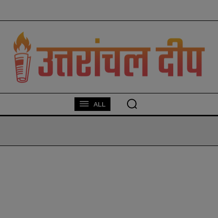
modal-check
ALL