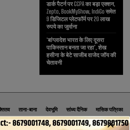
डार्क पैटर्न पर CCPA का बड़ा एक्शन,
Zepto, BookMyShow, IndiGo समेत
9 डिजिटल प्लेटफॉर्म पर 20 लाख
रुपये का जुर्माना
‘बांग्लादेश भारत के लिए दूसरा
पाकिस्तान बनता जा रहा’, शेख
हसीना के बेटे साजीब वाजेद जॉय की
चेतावनी
क्तितव
ताना-बाना
देवभूमि
सांध्य दैनिक
मासिक पत्रिका
ABOUT
CONTACT
PRIVACY POLICY
NEWSLETTER