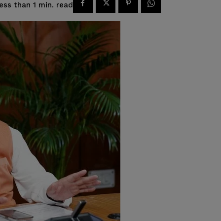
read
ess than 1
min.