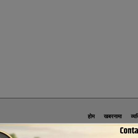
होम
खबरनामा
व्य