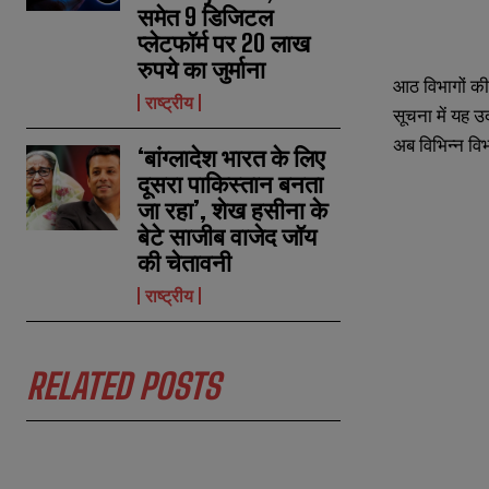
समेत 9 डिजिटल
प्लेटफॉर्म पर 20 लाख
रुपये का जुर्माना
N
N
आठ विभागों की 
a
a
राष्ट्रीय
सूचना में यह 
m
m
e
e
E
E
अब विभिन्न वि
‘बांग्लादेश भारत के लिए
*
*
m
m
दूसरा पाकिस्तान बनता
a
a
i
i
जा रहा’, शेख हसीना के
N
N
l
l
u
u
बेटे साजीब वाजेद जॉय
*
*
m
m
की चेतावनी
b
b
e
e
राष्ट्रीय
r
r
s
s
RELATED POSTS