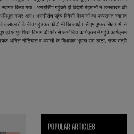
ा
स्वागत
किया
गया। भराड़ीसैंण
पहुंचते
ही
विदेशी
मेहमानों
ने
उत्तराखंड
की
अभिभूत
नजर
आए।
भराड़ीसैंण
पहुंचे
विदेशी
मेहमानों
का
परंपरागत
स्वागत
हे
कलाकारों
के
बीच
पहुंचकर
फोटो
भी
खिंचवाई।
सीएम
पुष्कर
सिंह
धामी
ने
ुष
एवं
आयुष
शिक्षा
विभाग
की
ओर
से
आयोजित
कार्यक्रम
में
पहुंचे
कार्यक्रम
धायक
अनिल
नौटियाल
व
थराली
के
विधायक
भूपाल
राम
ठम्टा
राज्य
मंत्री
,
POPULAR ARTICLES