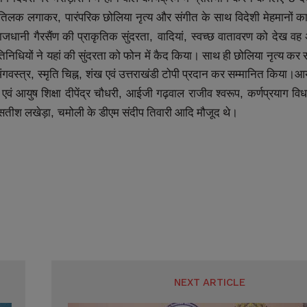
तिलक
लगाकर
पारंपरिक
छोलिया
नृत्य
और
संगीत
के
साथ
विदेशी
मेहमानों
क
,
ाजधानी
गैरसैंण
की
प्राकृतिक
सुंदरता
वादियां
स्वच्छ
वातावरण
को
देख
वह
,
,
िनिधियों
ने
यहां
की
सुंदरता
को
फोन
में
कैद
किया।
साथ
ही
छोलिया
नृत्य
कर
र
ंगवस्त्र
स्मृति
चिह्न
शंख
एवं
उत्तराखंडी
टोपी
प्रदान
कर
सम्मानित
किया।आय
,
,
एवं
आयुष
शिक्षा
दीपेंद्र
चौधरी
आईजी
गढ़वाल
राजीव
श्वरूप
कर्णप्रयाग
वि
,
,
सतीश
लखेड़ा
चमोली
के
डीएम
संदीप
तिवारी
आदि
मौजूद
थे।
SUBMIT
SUBMIT
,
NEXT ARTICLE