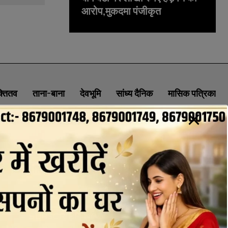
आरोप,मुकदमा पंजीकृत
क्तितव
ताना-बाना
देवभूमि
सांध्य दैनिक
मासिक पत्रिका
ABOUT
CONTACT
PRIVACY POLICY
NEWSLETTER
CONTACT INFORMATION
uttaranchaldeep.news@gmail.com
SUBSCRIBE NOW