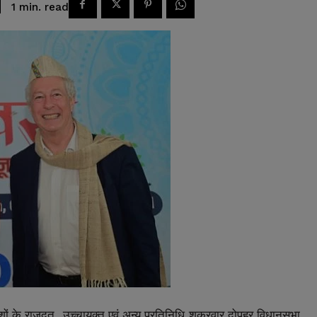
read
1
min.
शों
के
राजदूत
उच्चायुक्त
एवं
अन्य
प्रतिनिधि
शुक्रवार
दोपहर
विधानसभा
,