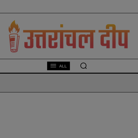
modal-check
ALL