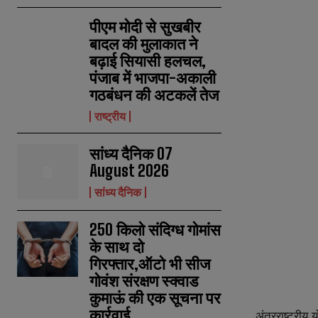
पीएम मोदी से सुखबीर
बादल की मुलाकात ने
बढ़ाई सियासी हलचल,
पंजाब में भाजपा-अकाली
गठबंधन की अटकलें तेज
राष्ट्रीय
सांध्य दैनिक 07
August 2026
सांध्य दैनिक
250 किलो संदिग्ध गोमांस
के साथ दो
गिरफ्तार,ऑटो भी सीज
गोवंश संरक्षण स्क्वाड
कुमाऊं की एक सूचना पर
N
N
कार्रवाई
a
a
अंतरराष्ट्रीय
य