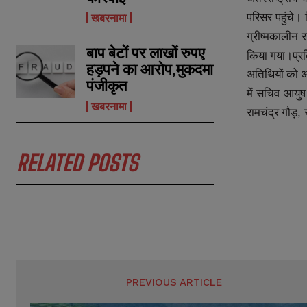
m
m
परिसर
पहुंचे।
खबरनामा
e
e
E
E
*
*
ग्रीष्मकालीन
र
m
m
a
a
बाप बेटों पर लाखों रुपए
किया
गया।प्रत
i
i
N
N
हड़पने का आरोप,मुकदमा
l
l
अतिथियों
को
अ
u
u
पंजीकृत
*
*
m
m
में
सचिव
आयुष
b
b
खबरनामा
रामचंद्र
गौड़
,
e
e
r
r
s
s
RELATED POSTS
PREVIOUS ARTICLE