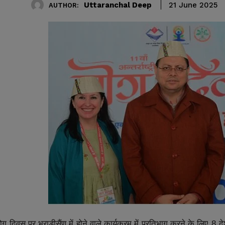
Uttaranchal Deep
21 June 2025
AUTHOR:
ोग
दिवस
पर
भराड़ीसैंण
में
होने
वाले
कार्यक्रम
में
प्रतिभाग
करने
के
लिए
दे
8