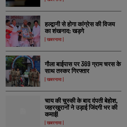
हल्द्वानी से होगा कांग्रेस की विजय
का शंखनाद: खड़गे
खबरनामा
N
N
गौला बाईपास पर 369 ग्राम चरस के
a
a
m
m
साथ तस्कर गिरफ्तार
e
e
E
E
*
*
खबरनामा
m
m
a
a
i
i
N
N
l
l
u
u
चाय की चुस्की के बाद दंपती बेहोश,
*
*
m
m
जहरखुरानों ने उड़ाई जिंदगी भर की
b
b
SUBMIT
SUBMIT
e
e
कमाई!
r
r
खबरनामा
s
s