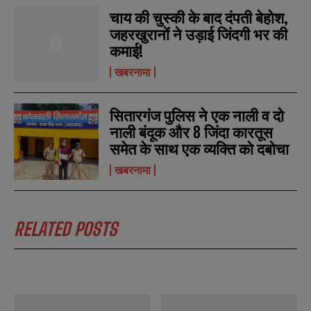
चाय की चुस्की के बाद दंपती बेहोश,
जहरखुरानों ने उड़ाई जिंदगी भर की
N
N
a
a
कमाई!
m
m
खबरनामा
e
e
E
E
*
*
m
m
a
a
सितारगंज पुलिस ने एक नाली व दो
i
i
N
N
l
l
नाली बंदूक और 8 जिंदा कारतूस
u
u
*
*
m
m
समेत के साथ एक व्यक्ति को दबोचा
b
b
SUBMIT
SUBMIT
e
e
खबरनामा
r
r
s
s
RELATED POSTS