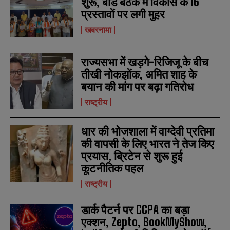
शुरू, बोर्ड बैठक में विकास के 16
प्रस्तावों पर लगी मुहर
N
N
a
a
खबरनामा
m
m
e
e
E
E
*
*
m
m
राज्यसभा में खड़गे-रिजिजू के बीच
a
a
तीखी नोकझोंक, अमित शाह के
i
i
N
N
बयान की मांग पर बढ़ा गतिरोध
l
l
u
u
*
*
m
m
राष्ट्रीय
b
b
SUBMIT
SUBMIT
e
e
r
r
धार की भोजशाला में वाग्देवी प्रतिमा
s
s
की वापसी के लिए भारत ने तेज किए
प्रयास, ब्रिटेन से शुरू हुई
कूटनीतिक पहल
राष्ट्रीय
डार्क पैटर्न पर CCPA का बड़ा
एक्शन, Zepto, BookMyShow,