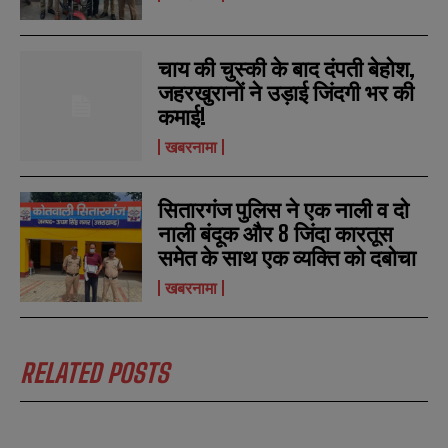
चाय की चुस्की के बाद दंपती बेहोश,
N
N
जहरखुरानों ने उड़ाई जिंदगी भर की
a
a
कमाई!
m
m
e
e
E
E
खबरनामा
*
*
m
m
a
a
i
i
N
N
सितारगंज पुलिस ने एक नाली व दो
l
l
u
u
*
*
नाली बंदूक और 8 जिंदा कारतूस
m
m
b
b
समेत के साथ एक व्यक्ति को दबोचा
SUBMIT
SUBMIT
e
e
खबरनामा
r
r
s
s
RELATED POSTS