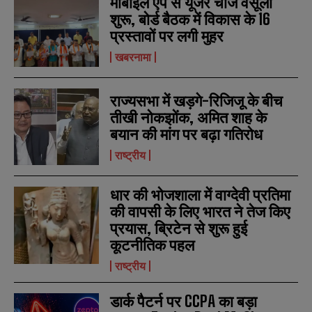
मोबाइल ऐप से यूजर चार्ज वसूली
u
u
*
*
m
m
शुरू, बोर्ड बैठक में विकास के 16
b
b
प्रस्तावों पर लगी मुहर
SUBMIT
SUBMIT
e
e
r
r
खबरनामा
s
s
राज्यसभा में खड़गे-रिजिजू के बीच
तीखी नोकझोंक, अमित शाह के
बयान की मांग पर बढ़ा गतिरोध
राष्ट्रीय
धार की भोजशाला में वाग्देवी प्रतिमा
की वापसी के लिए भारत ने तेज किए
प्रयास, ब्रिटेन से शुरू हुई
कूटनीतिक पहल
राष्ट्रीय
डार्क पैटर्न पर CCPA का बड़ा