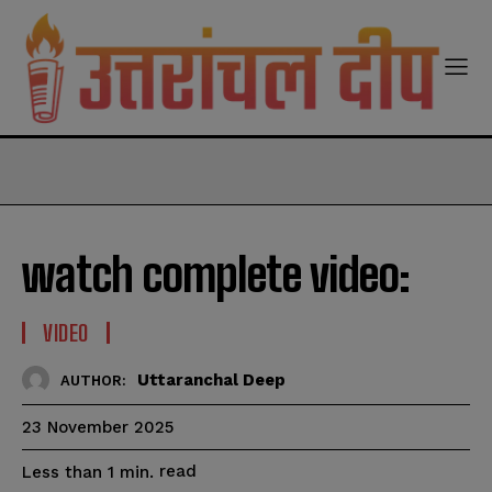
modal-check
watch complete video:
VIDEO
Uttaranchal Deep
AUTHOR:
23 November 2025
read
Less than 1
min.