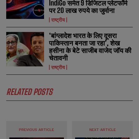
IndiGo समेत 9 डिजिटल प्लेटफॉर्म
पर 20 लाख रुपये का जुर्माना
राष्ट्रीय
‘बांग्लादेश भारत के लिए दूसरा
पाकिस्तान बनता जा रहा’, शेख
हसीना के बेटे साजीब वाजेद जॉय की
चेतावनी
राष्ट्रीय
RELATED POSTS
N
N
a
a
PREVIOUS ARTICLE
NEXT ARTICLE
m
m
e
e
E
E