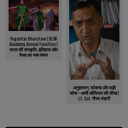
*
*
m
m
a
a
i
i
N
N
l
l
u
u
*
*
m
m
b
b
SUBMIT
SUBMIT
e
e
Yugantar Bharatam | BLM
r
r
Academy Annual Function |
s
s
भारत की संस्कृति, इतिहास और
वैभव का भव्य मंचन
अनुशासन, फोकस और बड़ी
सोच—आर्मी ऑफिसर की सीख |
Lt. Col. गौरव भंडारी