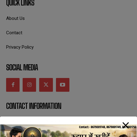
QUICK LINKS
About Us
Contact
Privacy Policy
SOCIAL MEDIA
CONTACT INFORMATION
uttaranchaldeep.news@gmail.com
SUBSCRIBE NOW